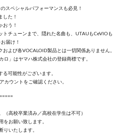
一夜だけのスペシャルパフォーマンスも必見！
ました！
ゃおう！
トチューンまで、隠れた名曲も、UTAUもCeVIOも
をお届け！
および各VOCALOID製品とは一切関係ありません。
「ボカロ」はヤマハ株式会社の登録商標です。
する可能性がございます。
erアカウントをご確認ください。
=====
す。（高校卒業済み／高校在学生は不可）
着用をお願い致します。
断りいたします。