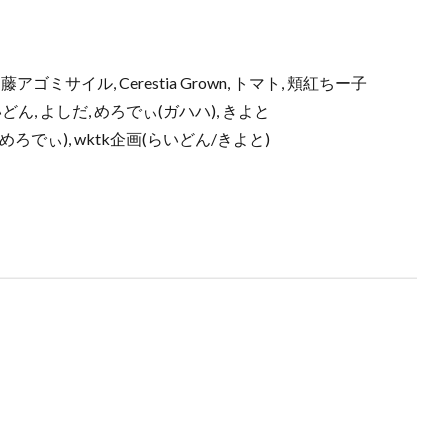
A), 加藤アゴミサイル, Cerestia Grown, トマト, 頬紅ちー子
 らいどん, よしだ, めろでぃ(ガハハ), きよと
くん/めろでぃ), wktk企画(らいどん/きよと)