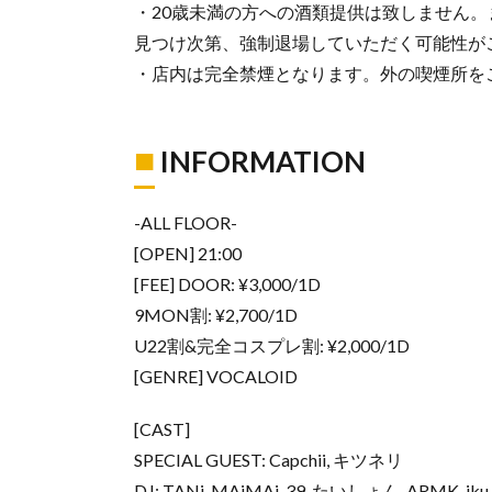
・20歳未満の方への酒類提供は致しません。
見つけ次第、強制退場していただく可能性が
・店内は完全禁煙となります。外の喫煙所を
■
INFORMATION
-ALL FLOOR-
[OPEN] 21:00
[FEE] DOOR: ¥3,000/1D
9MON割: ¥2,700/1D
U22割&完全コスプレ割: ¥2,000/1D
[GENRE] VOCALOID
[CAST]
SPECIAL GUEST: Capchii, キツネリ
DJ: TANi, MAiMAi, 39, たいしょん, ARMK, iku