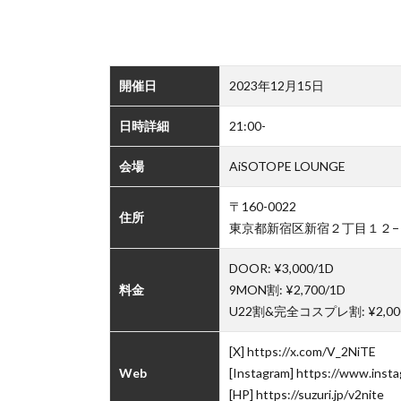
開催日
2023年12月15日
日時詳細
21:00-
会場
AiSOTOPE LOUNGE
〒160-0022
住所
東京都新宿区新宿２丁目１２−１
DOOR: ¥3,000/1D
料金
9MON割: ¥2,700/1D
U22割&完全コスプレ割: ¥2,00
[X] https://x.com/V_2NiTE
Web
[Instagram] https://www.inst
[HP] https://suzuri.jp/v2nite