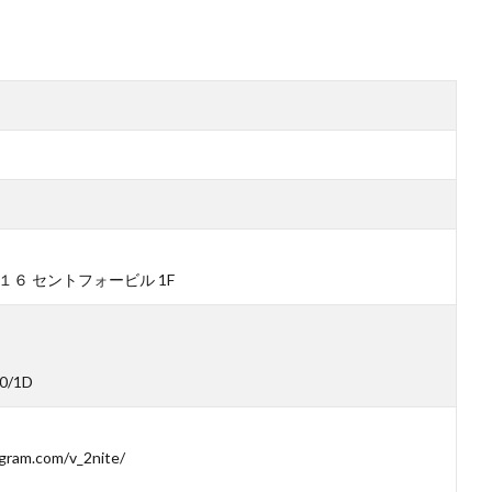
６ セントフォービル 1F
0/1D
agram.com/v_2nite/