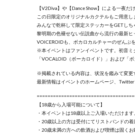
【V2Diva】や【Dance Show】による
この日限定のオリジナルカクテルもご用意し
みんなで乾杯して限定ステッカーをGETしち
黎明期の色褪せない伝説曲から流行の最新ヒッ
VOICEROIDも、ボカロカルチャーのぜんぶ
※本イベントはファンイベントです。初音ミク
「VOCALOID（ボーカロイド）」および
※掲載されている内容は、状況を鑑みて変更
最新情報はイベントのホームページ、Twitt
====================================
【18歳から入場可能について】
・本イベントは18歳以上ご入場いただけま
・20歳以上の方は受付にてリストバンドの
・20歳未満の方への飲酒および喫煙は固くお