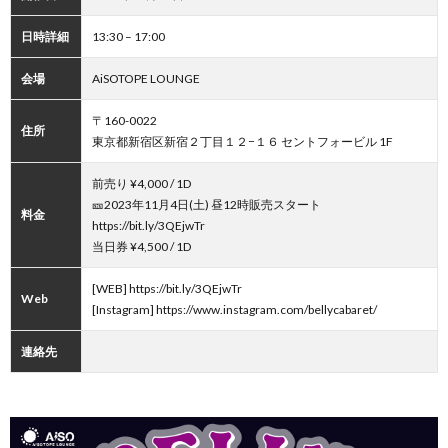
日時詳細
13:30 – 17:00
会場
AiSOTOPE LOUNGE
〒160-0022
住所
東京都新宿区新宿２丁目１２−１６ セントフォービル 1F
前売り ¥4,000 / 1D
🎫2023年11月4日(土) 昼12時販売スタート
料金
https://bit.ly/3QEjwTr
当日券 ¥4,500 / 1D
[WEB] https://bit.ly/3QEjwTr
Web
[Instagram] https://www.instagram.com/bellycabaret/
連絡先