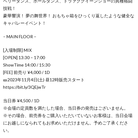
ベリーダンス、ポールダンス、ドラァグクイーンショーの異種格闘
技戦！
豪華響演！ 夢の舞世界！ おもちゃ箱をひっくり返したような健全な
キャバレーイベント！
– MAIN FLOOR –
[入場制限] MIX
[OPEN] 13:30 – 17:00
ShowTime 14:00 / 15:30
[FEE] 前売り ¥4,000 / 1D
🎫2023年11月4日(土) 昼12時販売スタート
https://bit.ly/3QEjwTr
当日券 ¥4,500 / 1D
※会場の定員数を満たした場合、当日券の発売はございません。
※その場合、前売券をご購入いただいていないお客様は、当日会場
にお越しになられてもお求めいただけません。予めご了承くださ
い。