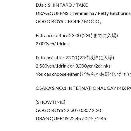
DJs：SHINTARO / TAKE
DRAG QUEENS：femminina / Petty Bitchorin
GOGO BOYS：KOPE / MOCO。
Entrance before 23:00 (23時までに入場)
2,000yen/1drink
Entrance after 23:00 (23時以降に入場)
2,500yen/1drink or 3,000yen/2drinks
You can choose either (どちらかお選びいた
OSAKA’S NO.1 INTERNATIONAL GAY MIX PA
[SHOWTIME]
GOGO BOYS 22:30 / 0:30 / 2:30
DRAG QUEENS 22:45 / 0:45 / 2:45