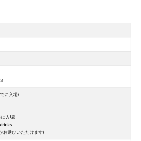
３
3時までに入場)
時以降に入場)
drinks
 (どちらかお選びいただけます)