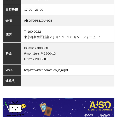
日時詳細
17:00 – 23:00
会場
AiSOTOPE LOUNGE
〒160-0022
住所
東京都新宿区新宿２丁目１２−１６ セントフォービル 1F
DOOR:￥3000/1D
料金
9monsters:￥2500/1D
U-22:￥2000/1D
Web
https://twitter.com/nico_2_night
連絡先