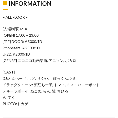
■
INFORMATION
– ALL FLOOR –
[入場制限] MIX
[OPEN] 17:00 – 23:00
[FEE] DOOR:￥3000/1D
9monsters:￥2500/1D
U-22:￥2000/1D
[GENRE] ニコニコ動画楽曲, アニソン, ボカロ
[CAST]
DJ:とんぺー, ししど, りくや。, ぼっくん, とむ
ドラァグクイーン: 頬紅ちー子, トマト, ミス・ハニーポット
テキーラボーイ: ねこめ, らん, 陸, ちひろ
VJ:てく
PHOTO:トカゲ