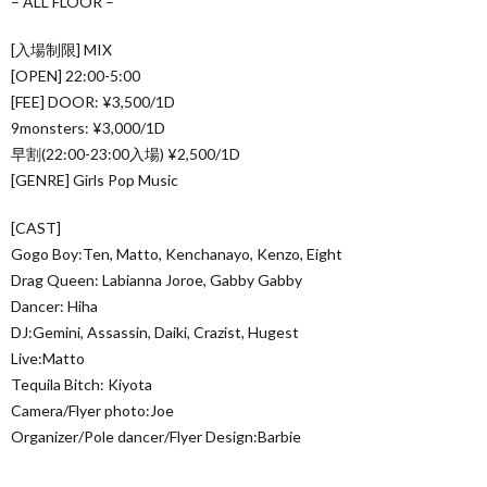
– ALL FLOOR –
[入場制限] MIX
[OPEN] 22:00-5:00
[FEE] DOOR: ¥3,500/1D
9monsters: ¥3,000/1D
早割(22:00-23:00入場) ¥2,500/1D
[GENRE] Girls Pop Music
[CAST]
Gogo Boy:Ten, Matto, Kenchanayo, Kenzo, Eight
Drag Queen: Labianna Joroe, Gabby Gabby
Dancer: Hiha
DJ:Gemini, Assassin, Daiki, Crazist, Hugest
Live:Matto
Tequila Bitch: Kiyota
Camera/Flyer photo:Joe
Organizer/Pole dancer/Flyer Design:Barbie