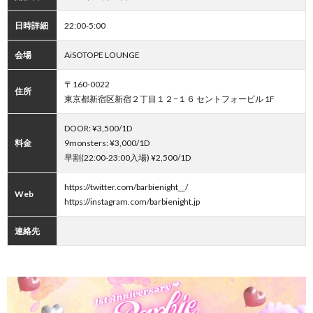
日時詳細
22:00-5:00
会場
AiSOTOPE LOUNGE
〒160-0022
住所
東京都新宿区新宿２丁目１２−１６ セントフォービル 1F
DOOR: ¥3,500/1D
料金
9monsters: ¥3,000/1D
早割(22:00-23:00入場) ¥2,500/1D
https://twitter.com/barbienight__/
Web
https://instagram.com/barbienight.jp
連絡先