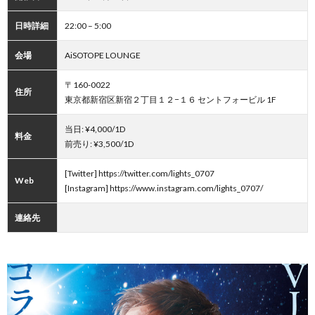
日時詳細
22:00 – 5:00
会場
AiSOTOPE LOUNGE
〒160-0022
住所
東京都新宿区新宿２丁目１２−１６ セントフォービル 1F
当日: ¥4,000/1D
料金
前売り: ¥3,500/1D
[Twitter] https://twitter.com/lights_0707
Web
[Instagram] https://www.instagram.com/lights_0707/
連絡先