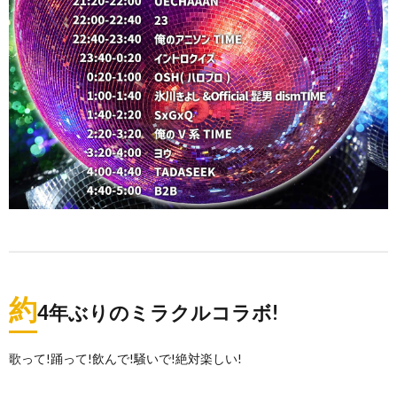
約
4年ぶりのミラクルコラボ!
歌って!踊って!飲んで!騒いで!絶対楽しい!