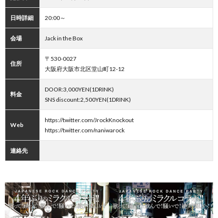
日時詳細
20:00～
会場
Jack in the Box
〒530-0027
住所
大阪府大阪市北区堂山町12-12
DOOR:3,000YEN(1DRINK)
料金
SNS discount:2,500YEN(1DRINK)
https://twitter.com/JrockKnockout
Web
https://twitter.com/naniwarock
連絡先