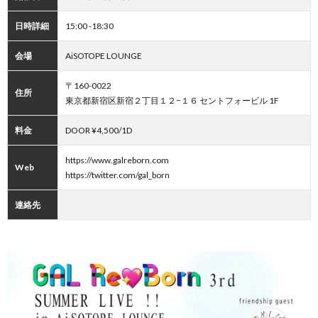
日時詳細
15:00 -18:30
会場
AiSOTOPE LOUNGE
〒160-0022
住所
東京都新宿区新宿２丁目１２−１６ セントフォービル 1F
料金
DOOR ¥4,500/1D
https://www.galreborn.com
Web
https://twitter.com/gal_born
連絡先