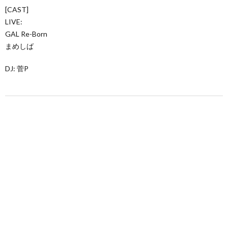
[CAST]
LIVE:
GAL Re-Born
まめしば
DJ: 菅P