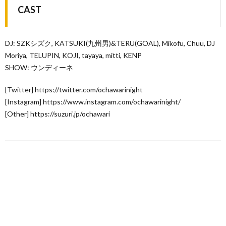
CAST
DJ: SZKシズク, KATSUKI(九州男)&TERU(GOAL), Mikofu, Chuu, DJ
Moriya, TELUPIN, KOJI, tayaya, mitti, KENP
SHOW: ウンディーネ
[Twitter] https://twitter.com/ochawarinight
[Instagram] https://www.instagram.com/ochawarinight/
[Other] https://suzuri.jp/ochawari