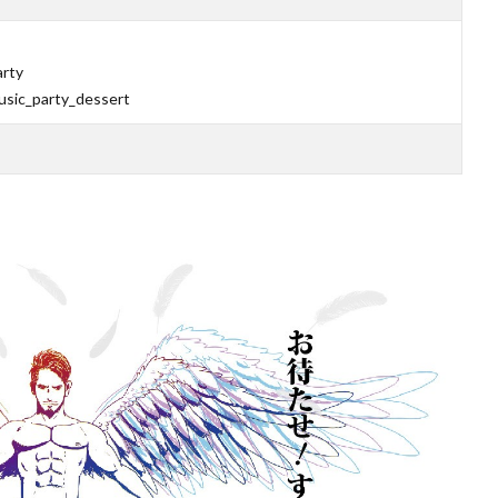
arty
usic_party_dessert