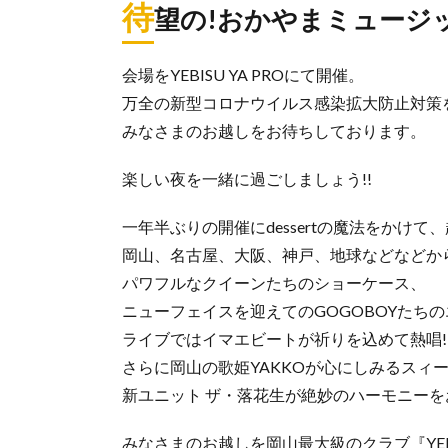
待
望の!おかやまミュージッ
会場をYEBISU YA PROにて開催。
万全の新型コロナウイルス感染拡大防止対策
みなさまのお越しをお待ちしております。
楽しい夜を一緒に過ごしましょう!!
一年半ぶりの開催にdessertの魔法をかけ
岡山、名古屋、大阪、神戸、地球などなどか
パワフルなクイーンたちのショーケース、
ニューフェイスを迎えてのGOGOBOYたち
ライブではイマエビートが祈りを込めて熱唱!
さらに岡山の歌姫YAKKOが心にしみるスィ
新ユニット ザ・落花生が絶妙のハーモニー
みなさまのお越しを岡山最大級のクラブ『YEBI