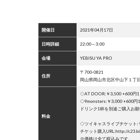
開催日
2021年04月17日
日時詳細
22:00～3:00
会場
YEBISU YA PRO
〒700-0821
住所
岡山県岡山市北区中山下１丁目
◇AT DOOR:￥3,500 +600
◇9monsters:￥3,000 +60
ドリンク1杯を別途ご購入お願
料金
◇ツイキャスライブチケット:￥2
チケット購入URL:http://c23.b
※価格は全て税込みです。