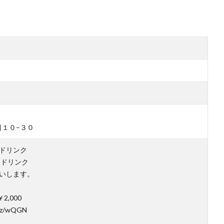
１０−３０
円1ドリンク
0円1ドリンク
いします。
,000
iz/wQGN