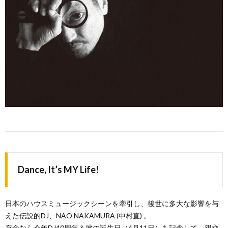
Dance, It’s MY Life!
日本のハウスミュージックシーンを牽引し、後世に多大な影響を与
えた伝説的DJ、NAO NAKAMURA (中村直) 。
存命なら今年DJ40周年＆彼の誕生日（4月11日）を記念して、親交