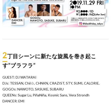
2
丁目シーンに新たな旋風を巻き起こ
す”ブラフラ”
GUEST: DJ WATARAI
DJs: TESSAN, Chii☆, CHNKN, CRAZIST, STY, SUMI, CALORIE,
GOGOs: NAWOTO, SASUKE, SUBARU
QUEENs: Sugar Lu, PiñaNiña, Kosmic Sans, Vera Strondh
DANCER: EMI