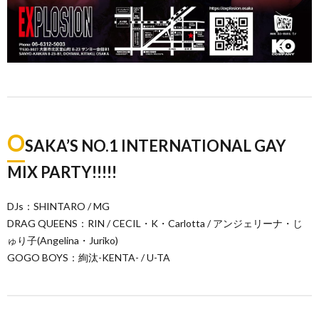
O
SAKA’S NO.1 INTERNATIONAL GAY
MIX PARTY!!!!!
DJs：SHINTARO / MG
DRAG QUEENS：RIN / CECIL・K・Carlotta / アンジェリーナ・じ
ゅり子(Angelina・Juriko)
GOGO BOYS：絢汰-KENTA- / U-TA