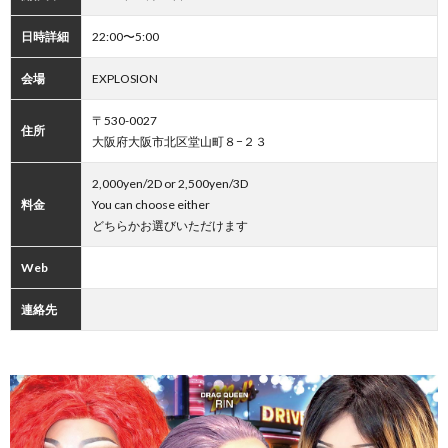
日時詳細
22:00〜5:00
会場
EXPLOSION
〒530-0027
住所
大阪府大阪市北区堂山町８−２３
2,000yen/2D or 2,500yen/3D
料金
You can choose either
どちらかお選びいただけます
Web
連絡先